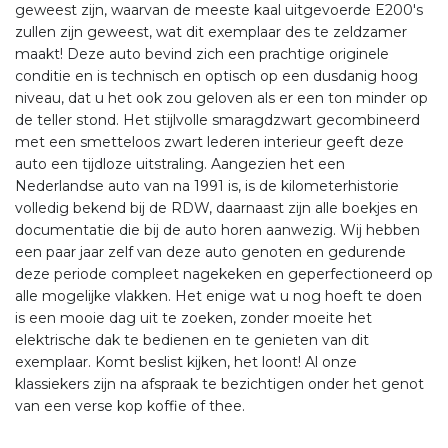
geweest zijn, waarvan de meeste kaal uitgevoerde E200's
zullen zijn geweest, wat dit exemplaar des te zeldzamer
maakt!
Deze auto bevind zich een prachtige originele
conditie en is technisch en optisch op een dusdanig hoog
niveau, dat u het ook zou geloven als er een ton minder op
de teller stond. Het stijlvolle smaragdzwart gecombineerd
met een smetteloos zwart lederen interieur geeft deze
auto een tijdloze uitstraling. Aangezien het een
Nederlandse auto van na 1991 is, is de kilometerhistorie
volledig bekend bij de RDW, daarnaast zijn alle boekjes en
documentatie die bij de auto horen aanwezig. Wij hebben
een paar jaar zelf van deze auto genoten en gedurende
deze periode compleet nagekeken en geperfectioneerd op
alle mogelijke vlakken. Het enige wat u nog hoeft te doen
is een mooie dag uit te zoeken, zonder moeite het
elektrische dak te bedienen en te genieten van dit
exemplaar. Komt beslist kijken, het loont!
Al onze
klassiekers zijn na afspraak te bezichtigen onder het genot
van een verse kop koffie of thee.