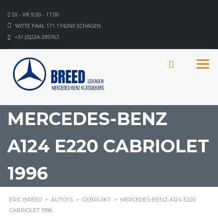
DI - VR 9.00 - 17.00
WITTE PAAL 171 1742NX SCHAGEN
+31 (0)224-295763
MERCEDES-BENZ
A124 E220 CABRIOLET
1996
ERIC BREED
>
AUTO\'S
>
GEBRUIKT
>
MERCEDES-BENZ A124 E220
CABRIOLET 1996