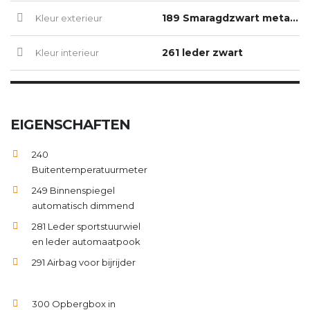
189 Smaragdzwart metallic
Kleur exterieur
261 leder zwart
Kleur interieur
EIGENSCHAFTEN
240
Buitentemperatuurmeter
249 Binnenspiegel
automatisch dimmend
281 Leder sportstuurwiel
en leder automaatpook
291 Airbag voor bijrijder
300 Opbergbox in