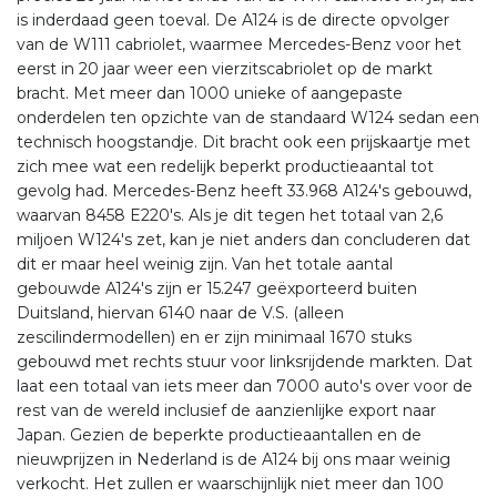
is inderdaad geen toeval. De A124 is de directe opvolger
van de W111 cabriolet, waarmee Mercedes-Benz voor het
eerst in 20 jaar weer een vierzitscabriolet op de markt
bracht. Met meer dan 1000 unieke of aangepaste
onderdelen ten opzichte van de standaard W124 sedan een
technisch hoogstandje. Dit bracht ook een prijskaartje met
zich mee wat een redelijk beperkt productieaantal tot
gevolg had. Mercedes-Benz heeft 33.968 A124's gebouwd,
waarvan 8458 E220's. Als je dit tegen het totaal van 2,6
miljoen W124's zet, kan je niet anders dan concluderen dat
dit er maar heel weinig zijn. Van het totale aantal
gebouwde A124's zijn er 15.247 geëxporteerd buiten
Duitsland, hiervan 6140 naar de V.S. (alleen
zescilindermodellen) en er zijn minimaal 1670 stuks
gebouwd met rechts stuur voor linksrijdende markten. Dat
laat een totaal van iets meer dan 7000 auto's over voor de
rest van de wereld inclusief de aanzienlijke export naar
Japan. Gezien de beperkte productieaantallen en de
nieuwprijzen in Nederland is de A124 bij ons maar weinig
verkocht. Het zullen er waarschijnlijk niet meer dan 100