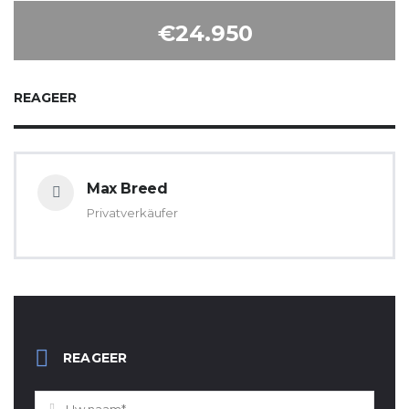
€24.950
REAGEER
Max Breed
Privatverkäufer
REAGEER