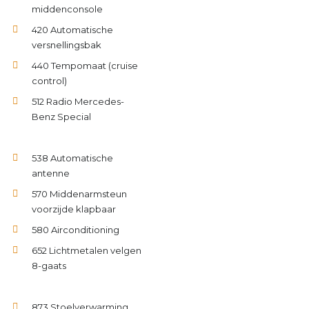
middenconsole
420 Automatische
versnellingsbak
440 Tempomaat (cruise
control)
512 Radio Mercedes-
Benz Special
538 Automatische
antenne
570 Middenarmsteun
voorzijde klapbaar
580 Airconditioning
652 Lichtmetalen velgen
8-gaats
873 Stoelverwarming