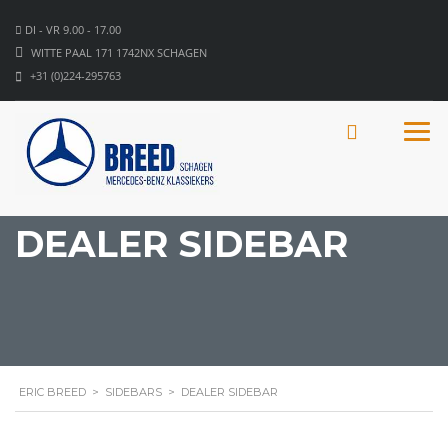
DI - VR 9.00 - 17.00
WITTE PAAL 171 1742NX SCHAGEN
+31 (0)224-295763
DEALER SIDEBAR
ERIC BREED
>
SIDEBARS
>
DEALER SIDEBAR