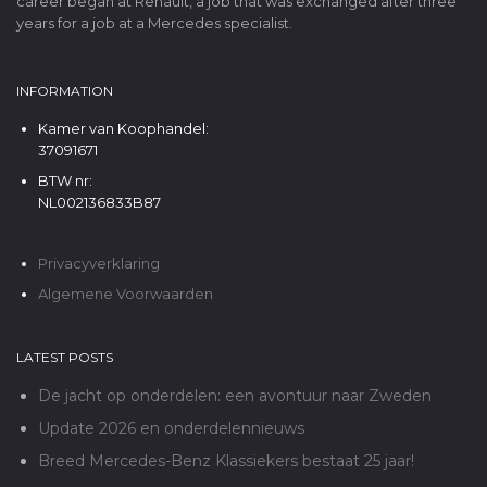
career began at Renault, a job that was exchanged after three
years for a job at a Mercedes specialist.
INFORMATION
Kamer van Koophandel:
37091671
BTW nr:
NL002136833B87
Privacyverklaring
Algemene Voorwaarden
LATEST POSTS
De jacht op onderdelen: een avontuur naar Zweden
Update 2026 en onderdelennieuws
Breed Mercedes-Benz Klassiekers bestaat 25 jaar!