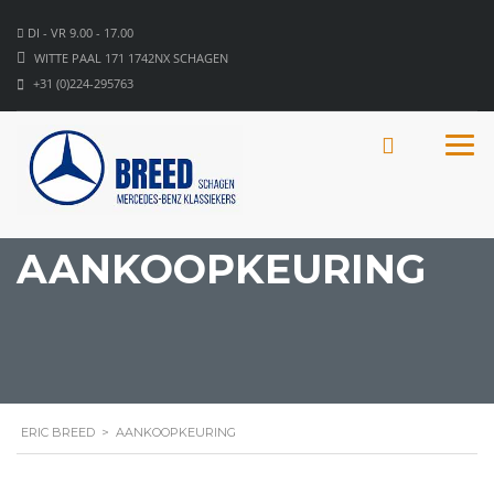
DI - VR 9.00 - 17.00
WITTE PAAL 171 1742NX SCHAGEN
+31 (0)224-295763
AANKOOPKEURING
ERIC BREED
>
AANKOOPKEURING